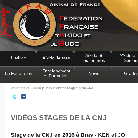
Aïkido et
Aïkido et 
L'aïkido
Aïkido Jeunes
les femmes
Senior
Enseignement
La Fédération
News
Grade
et Formation
Vous êtes ici :
Aïkido jeunes > Vidéos Stages de la CNJ
VIDÉOS STAGES DE LA CNJ
Stage de la CNJ en 2016 à Bras - KEN et JO