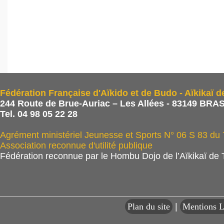
Fédération Française d'Aïkido et de Budo - Aïkikaï d
244 Route de Brue-Auriac – Les Allées - 83149 BRAS
Tel. 04 98 05 22 28
Agrément ministériel Jeunesse et Sports N° 06 S 83 du
Association reconnue d'utilité publique
Fédération reconnue par le Hombu Dojo de l’Aïkikaï de
Plan du site
|
Mentions L