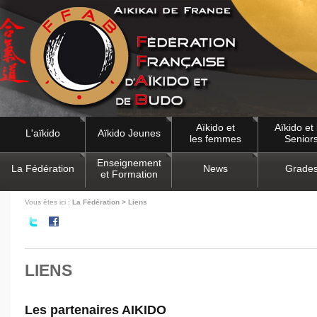
Aïkido et
Aïkido et 
L'aïkido
Aïkido Jeunes
les femmes
Senior
Enseignement
La Fédération
News
Grade
et Formation
Vous êtes ici :
La Fédération > Liens
LIENS
Les partenaires AIKIDO